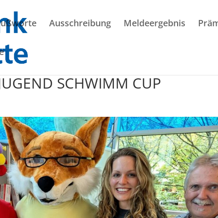
rußworte
Ausschreibung
Meldeergebnis
Präm
e
K JUGEND SCHWIMM CUP