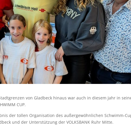
Stadtgrenzen von Gladbeck hinaus war auch in diesem Jahr in sein
CHWIMM CUP.
ebnis der tollen Organisation des außergewöhnlichen Schwimm-Cup
ladbeck und der Unterstützung der VOLKSBANK Ruhr Mitte.