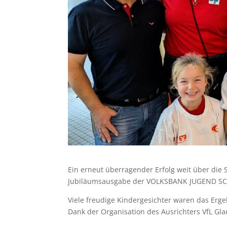
Ein erneut überragender Erfolg weit über die 
Jubiläumsausgabe der VOLKSBANK JUGEND S
Viele freudige Kindergesichter waren das Erg
Dank der Organisation des Ausrichters VfL G