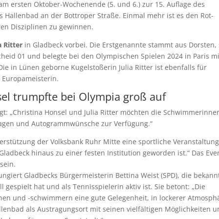
am ersten Oktober-Wochenende (5. und 6.) zur 15. Auflage des
s Hallenbad an der Bottroper Straße. Einmal mehr ist es den Rot-
en Disziplinen zu gewinnen.
a Ritter
in Gladbeck vorbei. Die Erstgenannte stammt aus Dorsten, 
scheid 01 und belegte bei den Olympischen Spielen 2024 in Paris mi
ie in Lünen geborne Kugelstoßerin Julia Ritter ist ebenfalls für
0 Europameisterin.
el trumpfte bei Olympia groß auf
gt: „Christina Honsel und Julia Ritter möchten die Schwimmerinne
ragen und Autogrammwünsche zur Verfügung.“
terstützung der Volksbank Ruhr Mitte eine sportliche Veranstaltun
Gladbeck hinaus zu einer festen Institution geworden ist.“ Das Eve
sein.
giert Gladbecks Bürgermeisterin Bettina Weist (SPD), die bekannt
gespielt hat und als Tennisspielerin aktiv ist. Sie betont: „Die
en und -schwimmern eine gute Gelegenheit, in lockerer Atmosph
lenbad als Austragungsort mit seinen vielfältigen Möglichkeiten 