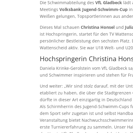
Die Schwimmabteilung des
VfL Gladbeck
lädt 
Meetings
Volksbank Jugend-Schwimm-Cup
in
Weißen gelungen, Topsportlerinnen aus ander
Dieses Mal schauen
Christina Honsel
und
Juli
ist Hochspringerin, startet für den TV Watten
persönlicher Bestleistung den sechsten Platz. D
Wattenscheid aktiv. Sie war U18 Welt- und U2
Hochspringerin Christina Hons
Daniela Krinke-Gerolstein vom VfL Gladbeck sa
und Schwimmer inspirieren und stehen für F
Und weiter: „Wir sind stolz darauf, mit der Un
etabliert zu haben, die über die Stadtgrenzen 
dürfte in dieser Art einzigartig in Deutschland 
Als Schirmherrin des Jugend-Schwimm-Cups fun
dem Sport sehr zugetan ist und selbst Handball 
Veranstaltung bietet Nachwuchsschwimmerinn
erste Turniererfahrung zu sammeln. Unser Hal