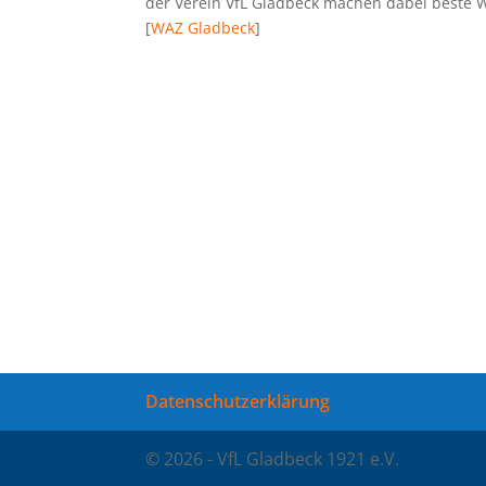
der Verein VfL Gladbeck machen dabei beste W
[
WAZ Gladbeck
]
Datenschutzerklärung
© 2026 - VfL Gladbeck 1921 e.V.